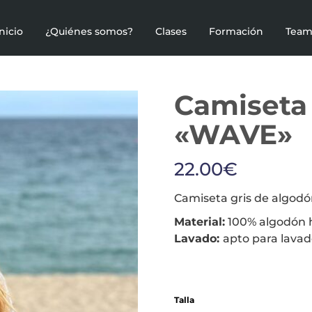
Inicio
¿Quiénes somos?
Clases
Formación
Team
Camiseta
«WAVE»
22.00
€
Camiseta gris de algod
Material:
100% algodón h
Lavado:
apto para lava
Talla