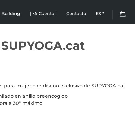
 Building
| Mi Cuenta |
Contacto
ESP
 SUPYOGA.cat
ón para mujer con diseño exclusivo de SUPYOGA.cat
ilado en anillo preencogido
dora a 30º máximo