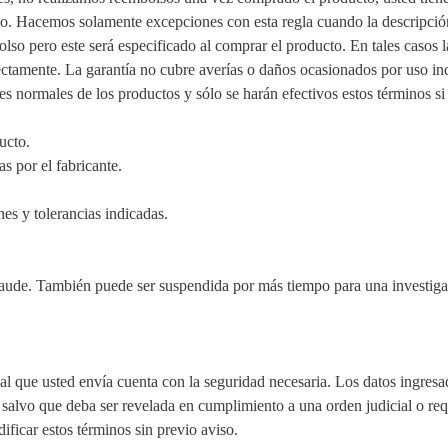
. Hacemos solamente excepciones con esta regla cuando la descripción
so pero este será especificado al comprar el producto. En tales casos la
ectamente. La garantía no cubre averías o daños ocasionados por uso in
es normales de los productos y sólo se harán efectivos estos términos si
ucto.
s por el fabricante.
es y tolerancias indicadas.
raude. También puede ser suspendida por más tiempo para una investigac
nal que usted envía cuenta con la seguridad necesaria. Los datos ingresa
, salvo que deba ser revelada en cumplimiento a una orden judicial o req
icar estos términos sin previo aviso.