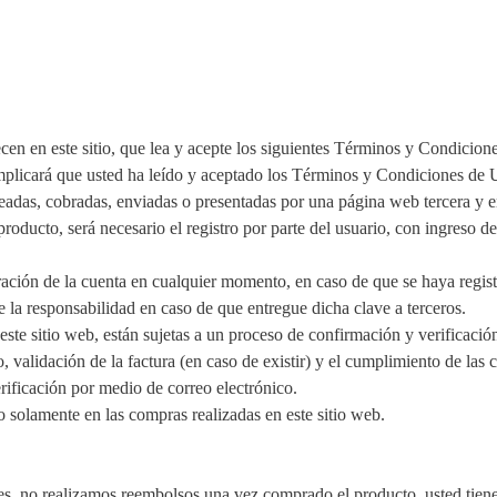
ecen en este sitio, que lea y acepte los siguientes Términos y Condicion
implicará que usted ha leído y aceptado los Términos y Condiciones de
eadas, cobradas, enviadas o presentadas por una página web tercera y en 
oducto, será necesario el registro por parte del usuario, con ingreso d
ración de la cuenta en cualquier momento, en caso de que se haya regist
 la responsabilidad en caso de que entregue dicha clave a terceros.
te sitio web, están sujetas a un proceso de confirmación y verificación, 
, validación de la factura (en caso de existir) y el cumplimiento de las
ificación por medio de correo electrónico.
o solamente en las compras realizadas en este sitio web.
s, no realizamos reembolsos una vez comprado el producto, usted tiene