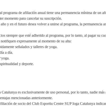
al programa de afiliación anual tiene una permanencia mínima de un año
uier momento para cancelar su suscripción.
año y en el futuro desea volver a unirse al programa, la permanencia an
cios siempre que esté adherido al programa, por lo tanto, al pagar su c
le notifiquen expresamente al momento de su alta:
idamente señalados y talleres de yoga.
ía a día.
P yoga.
spiritualidad y deporte.
 Catalunya es exclusivamente de uso personal, por lo tanto, nadie más a
s ventajas mencionadas anteriormente.
afiliación de socio del Club Esportiu Centre SUP Ioga Catalunya indica