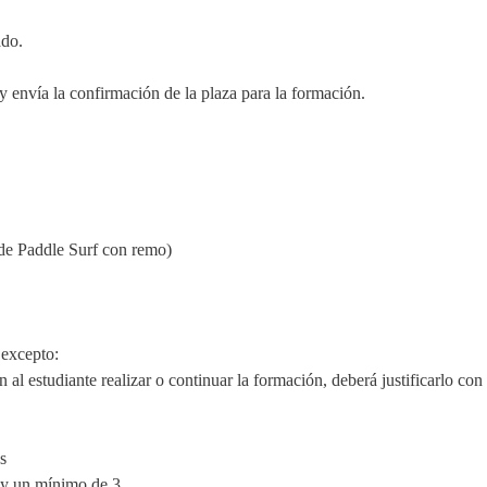
ado.
 envía la confirmación de la plaza para la formación.
a de Paddle Surf con remo)
 excepto:
 al estudiante realizar o continuar la formación, deberá justificarlo 
s
 y un mínimo de 3