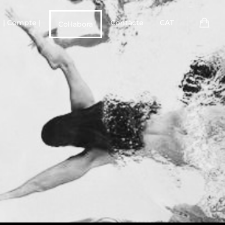
| Compte |
Contacte
CAT
Col·labora