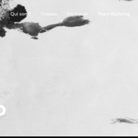
i
Qui som?
Classes
Formació
Team Building
o