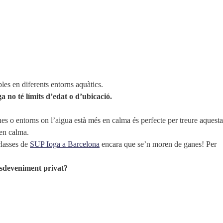
les en diferents entorns aquàtics.
a no té límits d’edat o d’ubicació.
es o entorns on l’aigua està més en calma és perfecte per treure aquesta
 en calma.
classes de
SUP Ioga a Barcelona
encara que se’n moren de ganes! Per
esdeveniment privat?