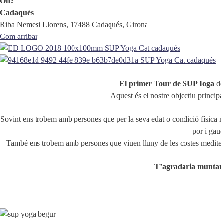
On?
Cadaqués
Riba Nemesi Llorens, 17488 Cadaqués, Girona
Com arribar
El primer Tour de SUP Ioga
de
Aquest és el nostre objectiu princip
Sovint ens trobem amb persones que per la seva edat o condició física n
por i gau
També ens trobem amb persones que viuen lluny de les costes mediterrà
T’agradaria muntar 