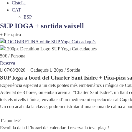
Cistella
CAT
ESP
SUP IOGA + sortida vaixell
+ Pica-pica
50€
/ Persona
Reserva
07/08/2020
Cadaqués
20px / Sortida
SUP Ioga a bord del Charter Sant Isidre + Pica-pica s
Experiència especial a un dels pobles més emblemàtics i màgics de Ca
Activitat de 3 hores, on embarcarem al “Charter Sant Isidre”, un llaüt co
tots els nivells i única, envoltats d’un mediterrani espectacular al Cap d
Un cop acabada la classe, podrem disfrutar d’una estona de calma a bo
T’apuntes?
Escull la data i l’horari del calendari i reserva la teva plaça!