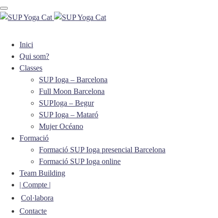
Toggle navigation
Inici
Qui som?
Classes
SUP Ioga – Barcelona
Full Moon Barcelona
SUPIoga – Begur
SUP Ioga – Mataró
Mujer Océano
Formació
Formació SUP Ioga presencial Barcelona
Formació SUP Ioga online
Team Building
| Compte |
Col·labora
Contacte