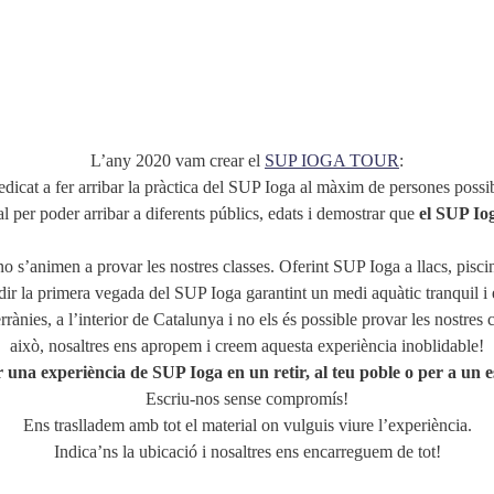
L’any 2020 vam crear el
SUP IOGA TOUR
:
dicat a fer arribar la pràctica del SUP Ioga al màxim de persones possib
al per poder arribar a diferents públics, edats i demostrar que
el SUP Iog
o s’animen a provar les nostres classes. Oferint SUP Ioga a llacs, piscin
dir la primera vegada del SUP Ioga garantint un medi aquàtic tranquil i
nies, a l’interior de Catalunya i no els és possible provar les nostres 
això, nosaltres ens apropem i creem aquesta experiència inoblidable!
una experiència de SUP Ioga en un retir, al teu poble o per a un 
Escriu-nos sense compromís!
Ens traslladem amb tot el material on vulguis viure l’experiència.
Indica’ns la ubicació i nosaltres ens encarreguem de tot!