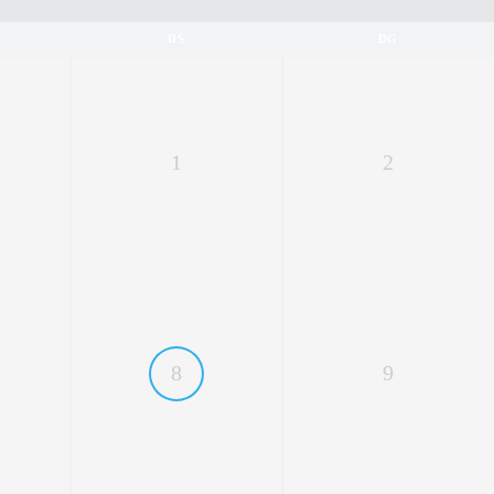
DS
DG
1
2
8
9