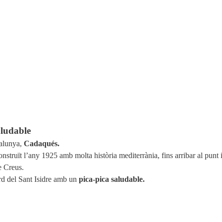
aludable
talunya,
Cadaqués.
nstruït l’any 1925 amb molta història mediterrània, fins arribar al punt 
e Creus.
rd del Sant Isidre amb un
pica-pica saludable.