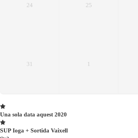
24
25
31
1
Una sola data aquest 2020
SUP Ioga + Sortida Vaixell